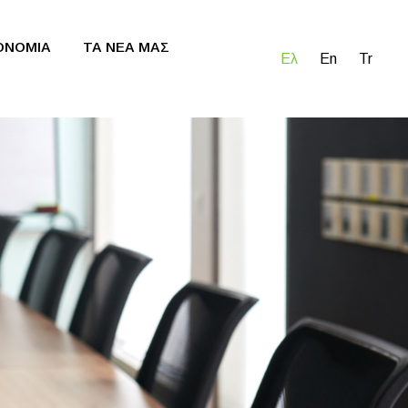
ΚΟΝΟΜΙΑ
ΤΑ ΝΕΑ ΜΑΣ
Ελ
En
Tr
ρτονιού
ητας