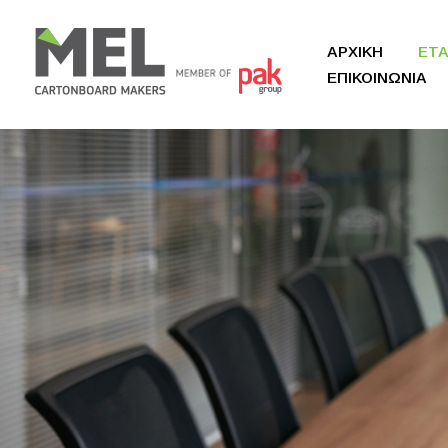
ΑΡΧΙΚΗ
ΕΤΑ
ΕΠΙΚΟΙΝΩΝΙΑ
Ποιοι 
Φιλοσ
Ιστορί
Όμιλο
Διοικ
Χαιρε
Εγκατ
Όροι 