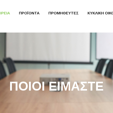
ΙΡΕΙΑ
ΠΡΟΪΟΝΤΑ
ΠΡΟΜΗΘΕΥΤΕΣ
ΚΥΚΛΙΚΗ ΟΙ
είμαστε
Κύκλος Ζωής Χα
οφία
Πολιτικές
α
Έκθεση Βιωσιμότ
ς Pak
Πιστοποιητικά
ητικό Συμβούλιο
Ανακύκλωση
τισμός CEO
ΠΟΙΟΙ ΕΙΜΑΣΤΕ
αστάσεις
ασφαλείας