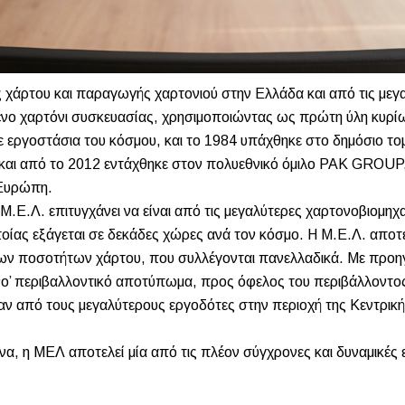
ς χάρτου και παραγωγής χαρτονιού στην Ελλάδα και από τις με
μένο χαρτόνι συσκευασίας, χρησιμοποιώντας ως πρώτη ύλη κυρίω
ε εργοστάσια του κόσμου, και το 1984 υπάχθηκε στο δημόσιο το
α και από το 2012 εντάχθηκε στον πολυεθνικό όμιλο PAK GROUP
 Ευρώπη.
 Μ.Ε.Λ. επιτυγχάνει να είναι από τις μεγαλύτερες χαρτονοβιομ
ποίας εξάγεται σε δεκάδες χώρες ανά τον κόσμο. Η Μ.Ε.Λ. απο
ν ποσοτήτων χάρτου, που συλλέγονται πανελλαδικά. Με προηγμ
νο’ περιβαλλοντικό αποτύπωμα, προς όφελος του περιβάλλοντος 
 από τους μεγαλύτερους εργοδότες στην περιοχή της Κεντρικής
α, η ΜΕΛ αποτελεί μία από τις πλέον σύγχρονες και δυναμικές 